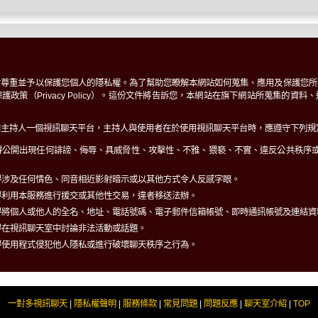
對尊重並予以保護您個人的隱私權。為了幫助您瞭解本網站如何蒐集、應用及保護您所
政策（Privacy Policy）。這份文件將告訴您，本網站在旗下網站所蒐集的資
和主持人一個視訊聊天平台，主持人與使用者在於使用視訊聊天平台時，應遵守下列規
得公開出現任何誹謗、侮辱、具威脅性、攻擊性、不雅、猥褻、不實、違反公共秩序
得涉及任何情色、同音相近影射暗示或以其他方式令人反感字眼。
得利用本服務進行援交或其他性交易，違者移送法辦。
得將個人或他人的全名、地址、電話號碼、電子郵件信箱帳號、即時通訊帳號及連結資
得在視訊聊天室中討論非法活動或話題。
得使用程式侵犯他人隱私或進行破壞聊天秩序之行為。
一對多視訊聊天
|
隱私權聲明
|
服務條款
|
常見問題
|
問題反應
|
聊天室介紹
|
TOP